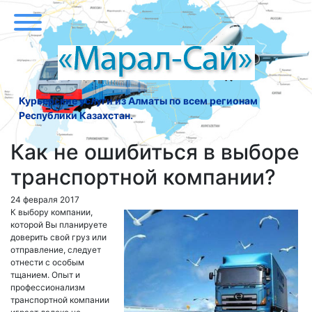
Курьерские услуги из Алматы по всем регионам
Республики Казахстан.
Как не ошибиться в выборе
транспортной компании?
24 февраля 2017
К выбору компании,
которой Вы планируете
доверить свой груз или
отправление, следует
отнести с особым
тщанием. Опыт и
профессионализм
транспортной компании