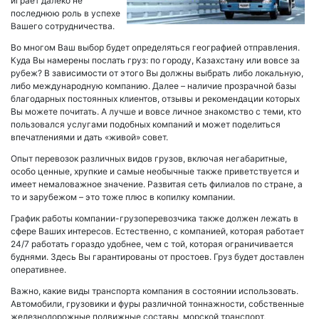
играет далеко не
последнюю роль в успехе
Вашего сотрудничества.
Во многом Ваш выбор будет определяться географией отправления.
Куда Вы намерены послать груз: по городу, Казахстану или вовсе за
рубеж? В зависимости от этого Вы должны выбрать либо локальную,
либо международную компанию. Далее – наличие прозрачной базы
благодарных постоянных клиентов, отзывы и рекомендации которых
Вы можете почитать. А лучше и вовсе личное знакомство с теми, кто
пользовался услугами подобных компаний и может поделиться
впечатлениями и дать «живой» совет.
Опыт перевозок различных видов грузов, включая негабаритные,
особо ценные, хрупкие и самые необычные также приветствуется и
имеет немаловажное значение. Развитая сеть филиалов по стране, а
то и зарубежом – это тоже плюс в копилку компании.
График работы компании-грузоперевозчика также должен лежать в
сфере Ваших интересов. Естественно, с компанией, которая работает
24/7 работать гораздо удобнее, чем с той, которая ограничивается
буднями. Здесь Вы гарантированы от простоев. Груз будет доставлен
оперативнее.
Важно, какие виды транспорта компания в состоянии использовать.
Автомобили, грузовики и фуры различной тоннажности, собственные
железнодорожные подвижные составы, морской транспорт,