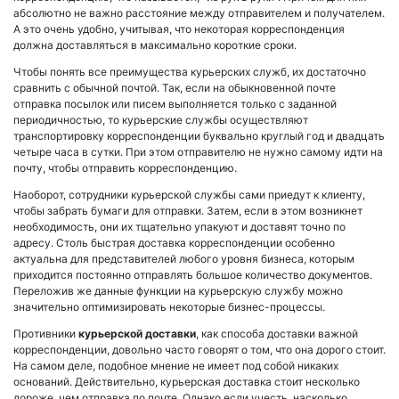
абсолютно не важно расстояние между отправителем и получателем.
А это очень удобно, учитывая, что некоторая корреспонденция
должна доставляться в максимально короткие сроки.
Чтобы понять все преимущества курьерских служб, их достаточно
сравнить с обычной почтой. Так, если на обыкновенной почте
отправка посылок или писем выполняется только с заданной
периодичностью, то курьерские службы осуществляют
транспортировку корреспонденции буквально круглый год и двадцать
четыре часа в сутки. При этом отправителю не нужно самому идти на
почту, чтобы отправить корреспонденцию.
Наоборот, сотрудники курьерской службы сами приедут к клиенту,
чтобы забрать бумаги для отправки. Затем, если в этом возникнет
необходимость, они их тщательно упакуют и доставят точно по
адресу. Столь быстрая доставка корреспонденции особенно
актуальна для представителей любого уровня бизнеса, которым
приходится постоянно отправлять большое количество документов.
Переложив же данные функции на курьерскую службу можно
значительно оптимизировать некоторые бизнес-процессы.
Противники
курьерской доставки
, как способа доставки важной
корреспонденции, довольно часто говорят о том, что она дорого стоит.
На самом деле, подобное мнение не имеет под собой никаких
оснований. Действительно, курьерская доставка стоит несколько
дороже, чем отправка по почте. Однако если учесть, насколько