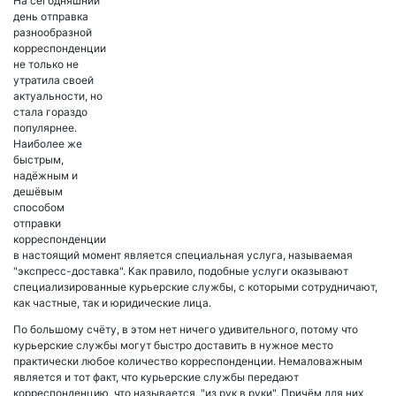
На сегодняшний
день отправка
разнообразной
корреспонденции
не только не
утратила своей
актуальности, но
стала гораздо
популярнее.
Наиболее же
быстрым,
надёжным и
дешёвым
способом
отправки
корреспонденции
в настоящий момент является специальная услуга, называемая
"экспресс-доставка". Как правило, подобные услуги оказывают
специализированные курьерские службы, с которыми сотрудничают,
как частные, так и юридические лица.
По большому счёту, в этом нет ничего удивительного, потому что
курьерские службы могут быстро доставить в нужное место
практически любое количество корреспонденции. Немаловажным
является и тот факт, что курьерские службы передают
корреспонденцию, что называется, "из рук в руки". Причём для них