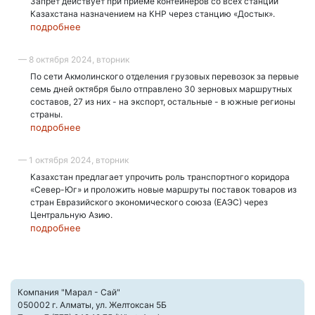
Запрет действует при приеме контейнеров со всех станций
Казахстана назначением на КНР через станцию «Достык».
подробнее
— 8 октября 2024, вторник
По сети Акмолинского отделения грузовых перевозок за первые
семь дней октября было отправлено 30 зерновых маршрутных
составов, 27 из них - на экспорт, остальные - в южные регионы
страны.
подробнее
— 1 октября 2024, вторник
Казахстан предлагает упрочить роль транспортного коридора
«Север-Юг» и проложить новые маршруты поставок товаров из
стран Евразийского экономического союза (ЕАЭС) через
Центральную Азию.
подробнее
Компания "Марал - Сай"
050002 г. Алматы, ул. Желтоксан 5Б