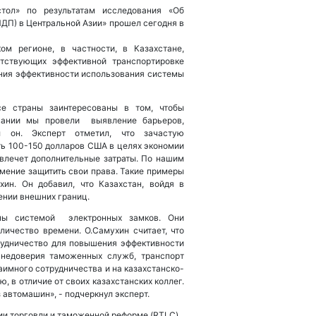
ол» по результатам исследования «Об
ДП) в Центральной Азии» прошел сегодня в
м регионе, в частности, в Казахстане,
ятствующих эффективной транспортировке
ния эффективности использования системы
се страны заинтересованы в том, чтобы
вании мы провели выявление барьеров,
л он. Эксперт отметил, что зачастую
ь 100-150 долларов США в целях экономии
овлечет дополнительные затраты. По нашим
мение защитить свои права. Такие примеры
хин. Он добавил, что Казахстан, войдя в
ении внешних границ.
ены системой электронных замков. Они
личество времени. О.Самухин считает, что
рудничество для повышения эффективности
о недоверия таможенных служб, транспорт
аимного сотрудничества и на казахстанско-
, в отличие от своих казахстанских коллег.
 автомашин», - подчеркнул эксперт.
ии торговли и таможенной реформе (RTLC).