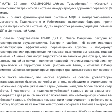
ЛМАТЫ. 22 июля. КАЗИНФОРМ /Айгуль Турысбекова/ - «Круглый ст
ффективности транзитной системы международных дорожных перевозок (М
лматы.
ель - оценка функционирования системы МДП в центрально-азиатско
ыргызстане, Таджикистане и Узбекистане, выявление барьеров, преп
рузов по транзитной системе МДП и выработка рекомендаций для повыше
ДП в Центральной Азии.
о словам представителя USAID /(RTLC) Олега Самухина, сегодня в
рузоперевозки осуществлялись быстро и удобно. «В своем исследо
репятствующих эффективному перемещению грузов», - подчеркну
рузоперевозчики при прохождении таможенных постов вынуждены отдават
ремени. «А иначе они могут задержаться на таможне два-три дня, что п
ыводам, одной из причин является правовой нигилизм водителей и их неу
стречаются на территории всей Центральной Азии», - отметил О.Саму
аможенный союз, сократил время проверок транзитных грузов при пересеч
ыло также отмечено, что многие водители не совсем удовлетвор
станавливаются быстро, но чтобы их снять, необходимо значительное ко
аможенные службы указанных стран должны наладить более тесное сот
аботы. В частности, на таджикско-узбекской границе из-за взаимног
роверяется два раза. Он высказал пожелание, что необходимо усиление вз
збекской границе. «Узбекские таможенники предпочитают не работать ночью
оэтому по утрам на казахстанской стороне собирается большая очередь из
рганизатор «круглого стола» - региональный проект USAID по либерализац