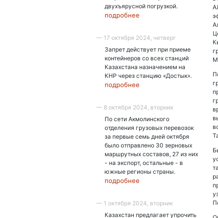
двухъярусной погрузкой.
А
подробнее
э
А
Ц
— 17 октября 2024, четверг
К
Запрет действует при приеме
г
контейнеров со всех станций
М
Казахстана назначением на
П
КНР через станцию «Достык».
г
подробнее
п
г
— 8 октября 2024, вторник
в
в
По сети Акмолинского
в
отделения грузовых перевозок
Т
за первые семь дней октября
было отправлено 30 зерновых
Б
маршрутных составов, 27 из них
у
- на экспорт, остальные - в
т
южные регионы страны.
р
подробнее
п
у
П
— 1 октября 2024, вторник
Казахстан предлагает упрочить
О