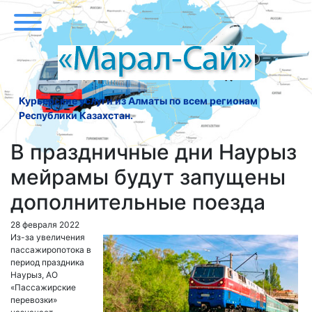
Курьерские услуги из Алматы по всем регионам
Республики Казахстан.
В праздничные дни Наурыз
мейрамы будут запущены
дополнительные поезда
28 февраля 2022
Из-за увеличения
пассажиропотока в
период праздника
Наурыз, АО
«Пассажирские
перевозки»