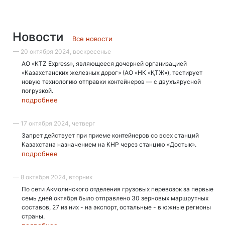
Новости
Все новости
— 20 октября 2024, воскресенье
АО «KTZ Express», являющееся дочерней организацией
«Казахстанских железных дорог» (АО «НК «ҚТЖ»), тестирует
новую технологию отправки контейнеров — с двухъярусной
погрузкой.
подробнее
— 17 октября 2024, четверг
Запрет действует при приеме контейнеров со всех станций
Казахстана назначением на КНР через станцию «Достык».
подробнее
— 8 октября 2024, вторник
По сети Акмолинского отделения грузовых перевозок за первые
семь дней октября было отправлено 30 зерновых маршрутных
составов, 27 из них - на экспорт, остальные - в южные регионы
страны.