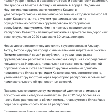
полной уверенностью в сохранности груза и безопасности водителей.
Это трасса из Алматы в Астану и из Алматы в Кордай. По данным
Научно-исследовательского института Каздор, в
удовлетворительном и неаварийном состоянии находятся только 14%
дорог Казахстана, что, с учетом грандиозных планов по
осуществлению потоковых грузоперевозок по территории
республики, недопустимо. Именно поэтому правительство
Республики Казахстан планирует вложить в строительство дорог и их
реконструкцию до 2020 года около 30 млрд. долларов.
Новые дороги позволят осуществлять грузоперевозки в Атырау,
Актау, Актобе и другие города с минимальными затратами и рисками.
Помимо вложений самой республики, на увеличение рынка
грузоперевозок работает и экономическая ситуация в сопредельных
государствах. Например, предельная загруженность прибрежной
портовой зоны в Китае заставляет крупные компании сдвигать
производство ближе к границам Казахстана, что, соответственно,
увеличивает грузопотоки через территорию республики и повышает
привлекательность её транспортных артерий.
Параллельно строительству магистралей уделяется внимание и
логистическим складским комплексам. До 2012 года большая их
часть была расположена вблизи Алматы, планируется в ближайшие
годы расширить их сеть по всей республике.
Строительство будет вестись вблизи городов: