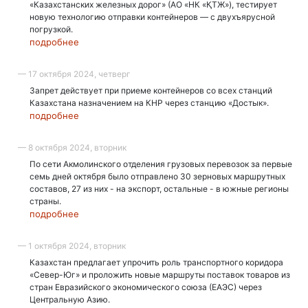
«Казахстанских железных дорог» (АО «НК «ҚТЖ»), тестирует
новую технологию отправки контейнеров — с двухъярусной
погрузкой.
подробнее
— 17 октября 2024, четверг
Запрет действует при приеме контейнеров со всех станций
Казахстана назначением на КНР через станцию «Достык».
подробнее
— 8 октября 2024, вторник
По сети Акмолинского отделения грузовых перевозок за первые
семь дней октября было отправлено 30 зерновых маршрутных
составов, 27 из них - на экспорт, остальные - в южные регионы
страны.
подробнее
— 1 октября 2024, вторник
Казахстан предлагает упрочить роль транспортного коридора
«Север-Юг» и проложить новые маршруты поставок товаров из
стран Евразийского экономического союза (ЕАЭС) через
Центральную Азию.